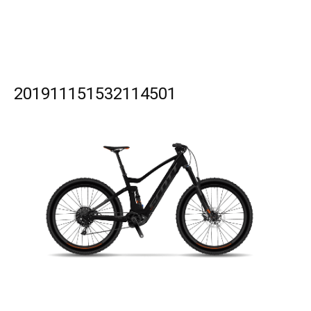
201911151532114501
SEARCH...