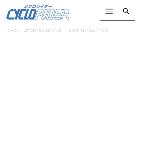
ホーム
201911151532114501
201911151532114501