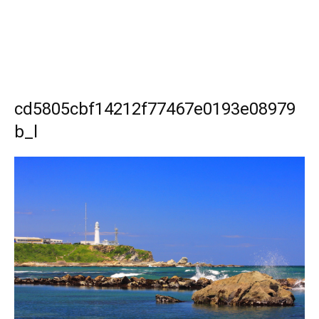
cd5805cbf14212f77467e0193e08979
b_l
SEARCH...