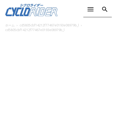
ホーム
cd5805cbf14212f77467e0193e08979b_l
cd5805cbf14212f77467e0193e08979b_l