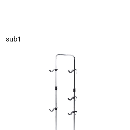
sub1
SEARCH...