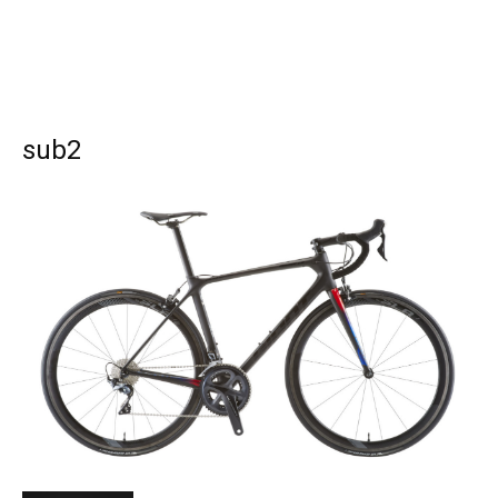
sub2
SEARCH...