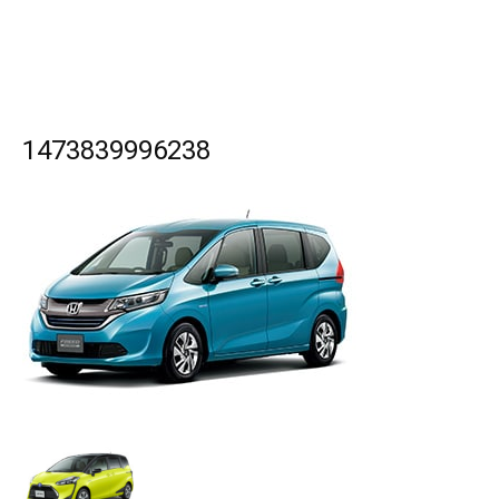
1473839996238
SEARCH...