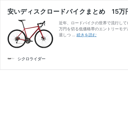
安いディスクロードバイクまとめ 15万
近年、ロードバイクの世界で流行して
万円を切る低価格帯のエントリーモデ
安
退しつ …
続きを読む
い
デ
ィ
ス
シクロライダー
ク
ロ
ー
ド
バ
イ
ク
ま
と
め
15